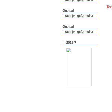
Ondernemingen
Tar
Onthaal
Inschrijvingsformulier
Particulieren
Onthaal
Inschrijvingsformulier
Wat te doen ?
In 2012 ?
Nuttige links
Contact