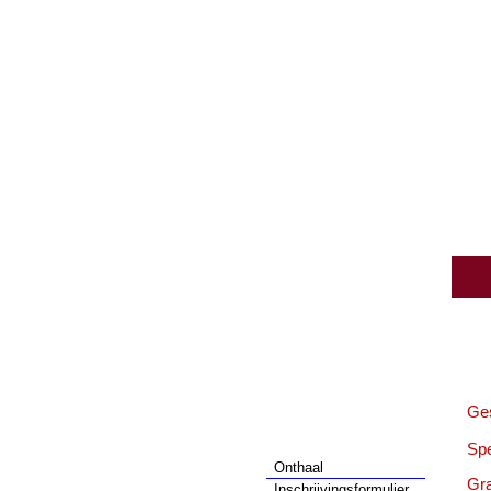
News !
Wedstrijden
Onthaal
De Groep
Ges
Activiteiten
Wijnbouwers
Spe
Onthaal
Gra
Inschrijvingsformulier