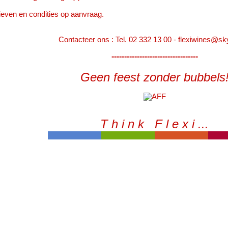
ieven en condities op aanvraag.
Contacteer ons : Tel. 02 332 13 00 - flexiwines@sk
----------------------------------
Geen feest zonder bubbels
T h i n k F l e x i ...